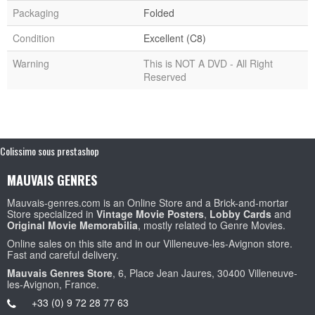
Packaging
Folded
Condition
Excellent (C8)
Warning
This is NOT A DVD - All Right
Reserved
Colissimo sous prestashop
MAUVAIS GENRES
Mauvais-genres.com is an Online Store and a Brick-and-mortar
Store specialized in
Vintage Movie Posters
,
Lobby Cards
and
Original Movie Memorabilia
, mostly related to Genre Movies.
Online sales on this site and in our Villeneuve-les-Avignon store.
Fast and careful delivery.
Mauvais Genres Store
, 6, Place Jean Jaures, 30400 Villeneuve-
les-Avignon, France.
+33 (0) 9 72 28 77 63