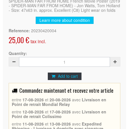
SPIDER-MAN FAR FROM HOME French Movie Poster (2019
- SPIDER-MAN FAR FROM HOME) - Jon Watts, Tom Holland
- Size: 47x63 in. approx. Excellent (C8) Light wear on folds
Learn more about condition
Reference:
20230420004
25,00 €
tax incl.
Quantity:
Add to cart
Commandez maintenant et recevez votre article
entre
17-08-2026
et
20-08-2026
avec
Livraison en
Point de retrait Mondial Relay
entre
12-08-2026
et
17-08-2026
avec
Livraison en
Point de retrait Colissimo
entre
11-08-2026
et
13-08-2026
avec
Expedited
Shipping - Livraison à domicile avec signature