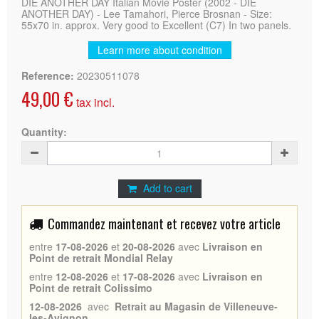
DIE ANOTHER DAY Italian Movie Poster (2002 - DIE
ANOTHER DAY) - Lee Tamahori, Pierce Brosnan - Size:
55x70 in. approx. Very good to Excellent (C7) In two panels.
Learn more about condition
Reference:
20230511078
49,00 €
tax incl.
Quantity:
Add to cart
Commandez maintenant et recevez votre article
entre
17-08-2026
et
20-08-2026
avec
Livraison en
Point de retrait Mondial Relay
entre
12-08-2026
et
17-08-2026
avec
Livraison en
Point de retrait Colissimo
12-08-2026
avec
Retrait au Magasin de Villeneuve-
les-Avignon