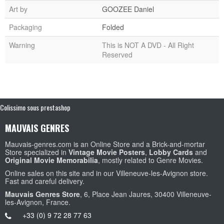
Art by
GOOZEE Daniel
Packaging
Folded
Warning
This is NOT A DVD - All Right
Reserved
Colissimo sous prestashop
MAUVAIS GENRES
Mauvais-genres.com is an Online Store and a Brick-and-mortar
Store specialized in
Vintage Movie Posters
,
Lobby Cards
and
Original Movie Memorabilia
, mostly related to Genre Movies.
Online sales on this site and in our Villeneuve-les-Avignon store.
Fast and careful delivery.
Mauvais Genres Store
, 6, Place Jean Jaures, 30400 Villeneuve-
les-Avignon, France.
+33 (0) 9 72 28 77 63