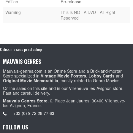
Edition
Re-release
Warning
This is NOT A DVD - All Right
Reserved
Colissimo sous prestashop
MAUVAIS GENRES
Mauvais-genres.com is an Online Store and a Brick-and-mortar
Store specialized in
Vintage Movie Posters
,
Lobby Cards
and
Original Movie Memorabilia
, mostly related to Genre Movies.
Online sales on this site and in our Villeneuve-les-Avignon store.
Fast and careful delivery.
Mauvais Genres Store
, 6, Place Jean Jaures, 30400 Villeneuve-
les-Avignon, France.
+33 (0) 9 72 28 77 63
FOLLOW US