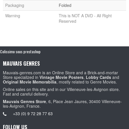
Packaging
Folded
Warning
This is NOT A DVD - All Right
Reserved
Colissimo sous prestashop
MAUVAIS GENRES
Mauvais-genres.com is an Online Store and a Brick-and-mortar
Store specialized in
Vintage Movie Posters
,
Lobby Cards
and
Original Movie Memorabilia
, mostly related to Genre Movies.
Online sales on this site and in our Villeneuve-les-Avignon store.
Fast and careful delivery.
Mauvais Genres Store
, 6, Place Jean Jaures, 30400 Villeneuve-
les-Avignon, France.
+33 (0) 9 72 28 77 63
FOLLOW US