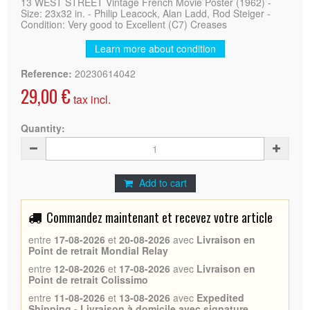
13 WEST STREET Vintage French Movie Poster (1962) -
Size: 23x32 in. - Philip Leacock, Alan Ladd, Rod Steiger -
Condition: Very good to Excellent (C7) Creases
Learn more about condition
Reference:
20230614042
29,00 €
tax incl.
Quantity:
Add to cart
Commandez maintenant et recevez votre article
entre
17-08-2026
et
20-08-2026
avec
Livraison en
Point de retrait Mondial Relay
entre
12-08-2026
et
17-08-2026
avec
Livraison en
Point de retrait Colissimo
entre
11-08-2026
et
13-08-2026
avec
Expedited
Shipping - Livraison à domicile avec signature