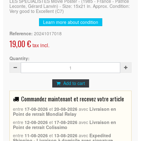
LES SPECIALISTES Movie Poster - (1985 - France - Patrice
Leconte, Gérard Lanvin) - Size: 15x21 in. Approx. Condition:
Very good to Excellent (C7)
Learn more about condition
Reference:
20241017018
19,00 €
tax incl.
Quantity:
Add to cart
Commandez maintenant et recevez votre article
entre
17-08-2026
et
20-08-2026
avec
Livraison en
Point de retrait Mondial Relay
entre
12-08-2026
et
17-08-2026
avec
Livraison en
Point de retrait Colissimo
entre
11-08-2026
et
13-08-2026
avec
Expedited
Shipping - Livraison à domicile avec signature