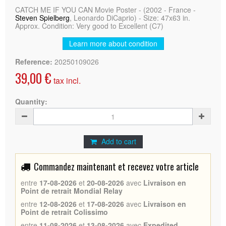
CATCH ME IF YOU CAN Movie Poster - (2002 - France -
Steven Spielberg
, Leonardo DiCaprio) - Size: 47x63 in.
Approx. Condition: Very good to Excellent (C7)
Learn more about condition
Reference:
20250109026
39,00 €
tax incl.
Quantity:
Add to cart
Commandez maintenant et recevez votre article
entre
17-08-2026
et
20-08-2026
avec
Livraison en
Point de retrait Mondial Relay
entre
12-08-2026
et
17-08-2026
avec
Livraison en
Point de retrait Colissimo
entre
11-08-2026
et
13-08-2026
avec
Expedited