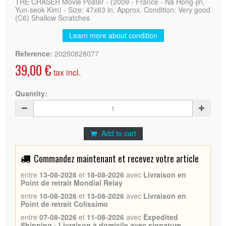
THE CHASER Movie Poster - (2009 - France - Na Hong-jin,
Yun‑seok Kim) - Size: 47x63 in. Approx. Condition: Very good
(C6) Shallow Scratches
Learn more about condition
Reference:
20250828077
39,00 €
tax incl.
Quantity:
Add to cart
Commandez maintenant et recevez votre article
entre
13-08-2026
et
18-08-2026
avec
Livraison en
Point de retrait Mondial Relay
entre
10-08-2026
et
13-08-2026
avec
Livraison en
Point de retrait Colissimo
entre
07-08-2026
et
11-08-2026
avec
Expedited
Shipping - Livraison à domicile avec signature