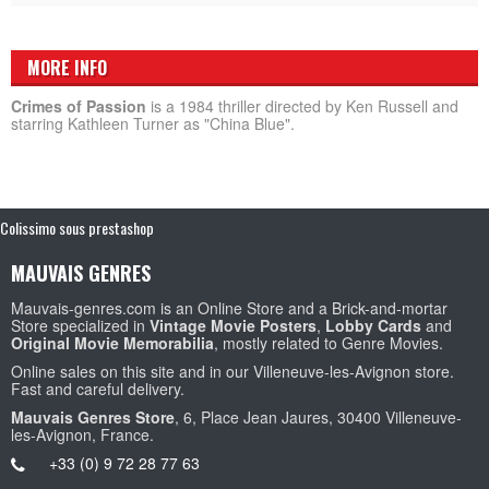
MORE INFO
Crimes of Passion
is a 1984 thriller directed by Ken Russell and
starring Kathleen Turner as "China Blue".
Colissimo sous prestashop
MAUVAIS GENRES
Mauvais-genres.com is an Online Store and a Brick-and-mortar
Store specialized in
Vintage Movie Posters
,
Lobby Cards
and
Original Movie Memorabilia
, mostly related to Genre Movies.
Online sales on this site and in our Villeneuve-les-Avignon store.
Fast and careful delivery.
Mauvais Genres Store
, 6, Place Jean Jaures, 30400 Villeneuve-
les-Avignon, France.
+33 (0) 9 72 28 77 63