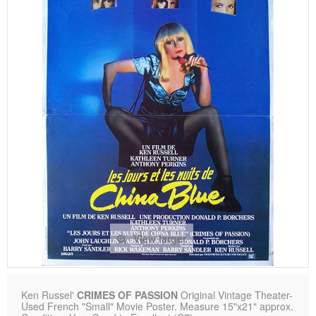
View larger
Ken Russel'
CRIMES OF PASSION
Original Vintage Theater-
Used French "Small" Movie Poster. Measure 15"x21" approx.