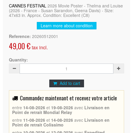
CANNES FESTIVAL
2026 Movie Poster - Thelma and Louise
(2026 - France - Susan Sarandon, Geena Davis) - Size:
47x63 in. Approx. Condition: Excellent (C8)
Learn more about condition
Reference:
20260512001
49,00 €
tax incl.
Quantity:
Add to cart
Commandez maintenant et recevez votre article
entre
14-08-2026
et
19-08-2026
avec
Livraison en
Point de retrait Mondial Relay
entre
11-08-2026
et
14-08-2026
avec
Livraison en
Point de retrait Colissimo
entre
10-08-2026
et
12-08-2026
avec
Expedited