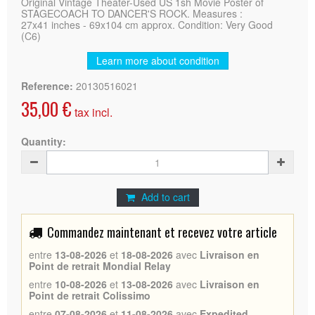
Original Vintage Theater-Used US 1sh Movie Poster of
STAGECOACH TO DANCER'S ROCK. Measures :
27x41 inches - 69x104 cm approx. Condition: Very Good
(C6)
Learn more about condition
Reference:
20130516021
35,00 €
tax incl.
Quantity:
Add to cart
Commandez maintenant et recevez votre article
entre
13-08-2026
et
18-08-2026
avec
Livraison en
Point de retrait Mondial Relay
entre
10-08-2026
et
13-08-2026
avec
Livraison en
Point de retrait Colissimo
entre
07-08-2026
et
11-08-2026
avec
Expedited