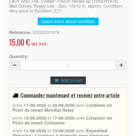
LADY AND THE TRAMP French Herald 4p (1955/R1976) -
Walt Disney, Peggy Lee - Size: 10x12 in. approx. Condition:
Very good to Excellent (C7)
Learn more about condition
Reference:
20220331076
15,00 €
tax incl.
Quantity:
Add to cart
Commandez maintenant et recevez votre article
entre
17-08-2026
et
20-08-2026
avec
Livraison en
Point de retrait Mondial Relay
entre
12-08-2026
et
17-08-2026
avec
Livraison en
Point de retrait Colissimo
entre
11-08-2026
et
13-08-2026
avec
Expedited
Shipping - Livraison à domicile avec signature