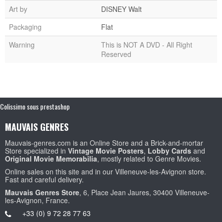
Art by
DISNEY Walt
Packaging
Flat
Warning
This is NOT A DVD - All Right
Reserved
Colissimo sous prestashop
MAUVAIS GENRES
Mauvais-genres.com is an Online Store and a Brick-and-mortar
Store specialized in
Vintage Movie Posters
,
Lobby Cards
and
Original Movie Memorabilia
, mostly related to Genre Movies.
Online sales on this site and in our Villeneuve-les-Avignon store.
Fast and careful delivery.
Mauvais Genres Store
, 6, Place Jean Jaures, 30400 Villeneuve-
les-Avignon, France.
+33 (0) 9 72 28 77 63