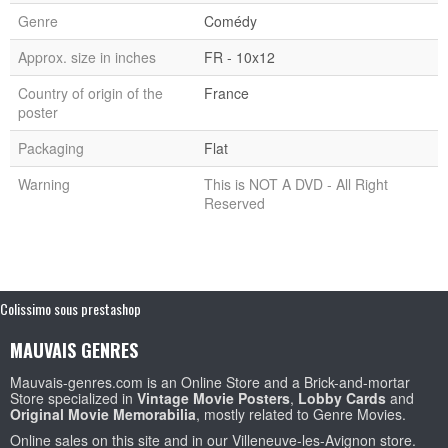
Genre
Comédy
Approx. size in inches
FR - 10x12
Country of origin of the
France
poster
Packaging
Flat
Warning
This is NOT A DVD - All Right
Reserved
Colissimo sous prestashop
MAUVAIS GENRES
Mauvais-genres.com is an Online Store and a Brick-and-mortar
Store specialized in
Vintage Movie Posters
,
Lobby Cards
and
Original Movie Memorabilia
, mostly related to Genre Movies.
Online sales on this site and in our Villeneuve-les-Avignon store.