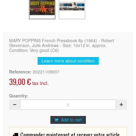
MARY POPPINS French Pressbook 8p (1964) - Robert
Stevenson, Julie Andrews - Size: 10x12 in. approx.
Condition: Very good (C6)
Learn more about condition
Reference:
20221109007
39,00 €
tax incl.
Quantity:
Add to cart
Commandez maintenant et recevez votre article