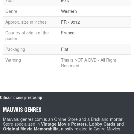
Year
60's
Genre
Western
Approx. size in inches
FR - 9x12
Country of origin of the
France
poster
Packaging
Flat
Warning
This is NOT A DVD - All Right
Reserved
Colissimo sous prestashop
MAUVAIS GENRES
Mauvais-genres.com is an Online Store and a Brick-and-mortar
Store specialized in
Vintage Movie Posters
,
Lobby Cards
and
Original Movie Memorabilia
, mostly related to Genre Movies.