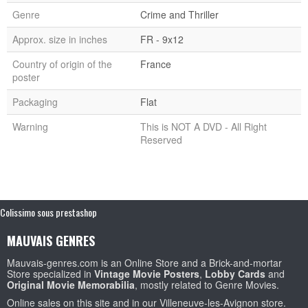
Genre
Crime and Thriller
Approx. size in inches
FR - 9x12
Country of origin of the
France
poster
Packaging
Flat
Warning
This is NOT A DVD - All Right
Reserved
Colissimo sous prestashop
MAUVAIS GENRES
Mauvais-genres.com is an Online Store and a Brick-and-mortar
Store specialized in
Vintage Movie Posters
,
Lobby Cards
and
Original Movie Memorabilia
, mostly related to Genre Movies.
Online sales on this site and in our Villeneuve-les-Avignon store.