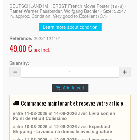
DEUTSCHLAND IM HERBST French Movie Poster (1978) -
Rainer Werner Fassbinder, Wolfgang Bächler - Size: 32x47
in. approx. Condition: Very good to Excellent (C7)
Learn more about condition
Reference:
20221124101
49,00 €
tax incl.
Quantity:
Add to cart
Commandez maintenant et recevez votre article
entre
11-08-2026
et
14-08-2026
avec
Livraison en
Point de retrait Colissimo
entre
10-08-2026
et
12-08-2026
avec
Expedited
Shipping - Livraison à domicile avec signature
entre
11-08-2026
et
12-08-2026
avec
Livraison à