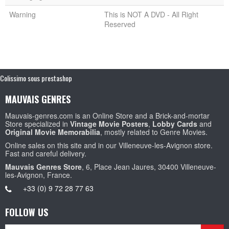
Warning
This is NOT A DVD - All Right
Reserved
Colissimo sous prestashop
MAUVAIS GENRES
Mauvais-genres.com is an Online Store and a Brick-and-mortar
Store specialized in
Vintage Movie Posters
,
Lobby Cards
and
Original Movie Memorabilia
, mostly related to Genre Movies.
Online sales on this site and in our Villeneuve-les-Avignon store.
Fast and careful delivery.
Mauvais Genres Store
, 6, Place Jean Jaures, 30400 Villeneuve-
les-Avignon, France.
+33 (0) 9 72 28 77 63
FOLLOW US